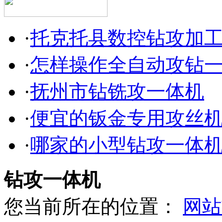
·
托克托县数控钻攻加
·
怎样操作全自动攻钻
·
抚州市钻铣攻一体机
·
便宜的钣金专用攻丝
·
哪家的小型钻攻一体
钻攻一体机
您当前所在的位置：
网站