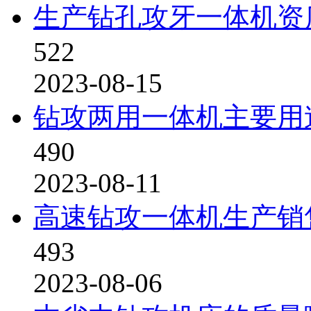
生产钻孔攻牙一体机资
522
2023-08-15
钻攻两用一体机主要用
490
2023-08-11
高速钻攻一体机生产销
493
2023-08-06