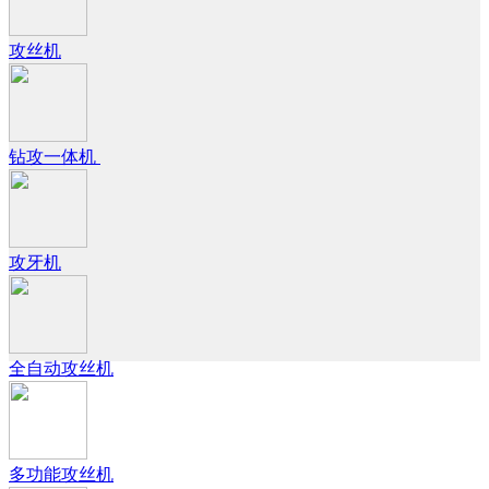
攻丝机
钻攻一体机
攻牙机
全自动攻丝机
多功能攻丝机