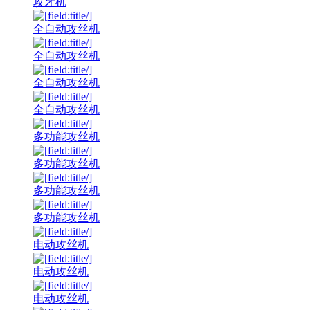
攻牙机
全自动攻丝机
全自动攻丝机
全自动攻丝机
全自动攻丝机
多功能攻丝机
多功能攻丝机
多功能攻丝机
多功能攻丝机
电动攻丝机
电动攻丝机
电动攻丝机