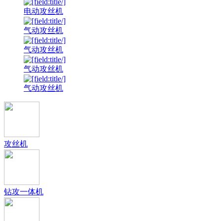
电动攻丝机
气动攻丝机
气动攻丝机
气动攻丝机
气动攻丝机
攻丝机
钻攻一体机