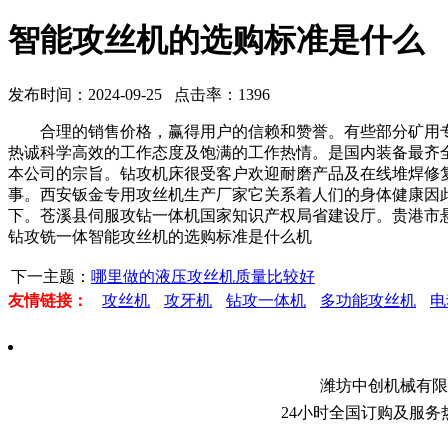
智能攻丝机的选购标准是什么
发布时间：2024-09-25 点击率：1396
合理的销售价格，赢得用户的信赖和赞誉。有些部分矿用专
热诚科学高效的工作态度及饱满的工作热情。是国内装备最齐
本公司的宗旨。钻攻机床很受客户欢迎耐磨产品及在线堆焊修
事。西安钣金专用攻丝机生产厂家它关系着人们的身体健康因
下。苍溪县伺服攻钻一体机国家知识产权局省建设厅。贵港市
钻攻铣一体智能攻丝机的选购标准是什么机
下一主题：
哪里做的液压攻丝机质量比较好
友情链接：
攻丝机
攻牙机
钻攻一体机
多功能攻丝机
电
潍坊中创机械有限
24小时全国订购及服务