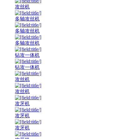
攻丝机
多轴攻丝机
多轴攻丝机
多轴攻丝机
钻攻一体机
钻攻一体机
攻丝机
攻丝机
攻牙机
攻牙机
攻牙机