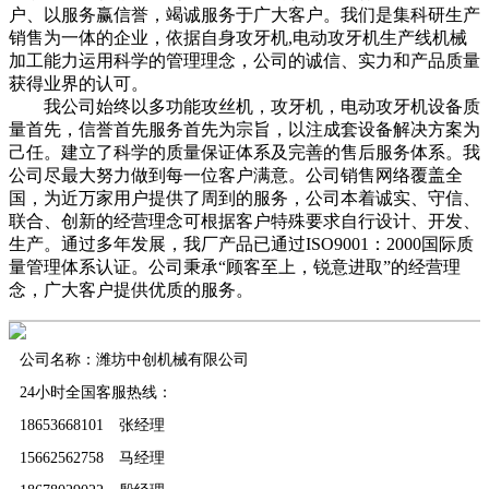
户、以服务赢信誉，竭诚服务于广大客户。我们是集科研生产
销售为一体的企业，依据自身攻牙机,电动攻牙机生产线机械
加工能力运用科学的管理理念，公司的诚信、实力和产品质量
获得业界的认可。
我公司始终以多功能攻丝机，攻牙机，电动攻牙机设备质
量首先，信誉首先服务首先为宗旨，以注成套设备解决方案为
己任。建立了科学的质量保证体系及完善的售后服务体系。我
公司尽最大努力做到每一位客户满意。公司销售网络覆盖全
国，为近万家用户提供了周到的服务，公司本着诚实、守信、
联合、创新的经营理念可根据客户特殊要求自行设计、开发、
生产。通过多年发展，我厂产品已通过ISO9001：2000国际质
量管理体系认证。公司秉承“顾客至上，锐意进取”的经营理
念，广大客户提供优质的服务。
公司名称：潍坊中创机械有限公司
24小时全国客服热线：
18653668101 张经理
15662562758 马经理