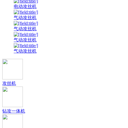
电动攻丝机
气动攻丝机
气动攻丝机
气动攻丝机
气动攻丝机
攻丝机
钻攻一体机