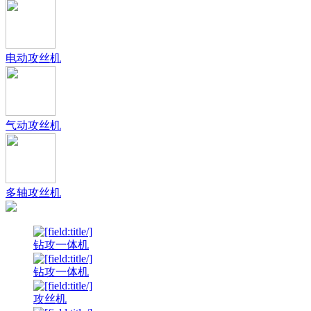
电动攻丝机
气动攻丝机
多轴攻丝机
钻攻一体机
钻攻一体机
攻丝机